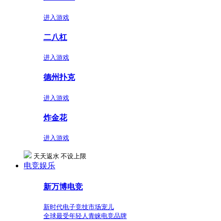
进入游戏
二八杠
进入游戏
德州扑克
进入游戏
炸金花
进入游戏
天天返水 不设上限
电竞娱乐
新万博电竞
新时代电子竞技市场宠儿
全球最受年轻人青睐电竞品牌