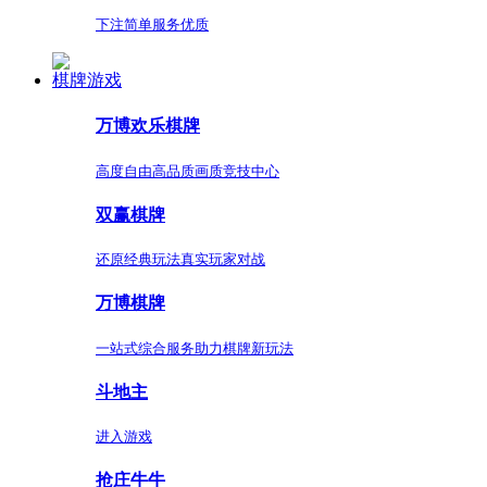
下注简单服务优质
棋牌游戏
万博欢乐棋牌
高度自由高品质画质竞技中心
双赢棋牌
还原经典玩法真实玩家对战
万博棋牌
一站式综合服务助力棋牌新玩法
斗地主
进入游戏
抢庄牛牛