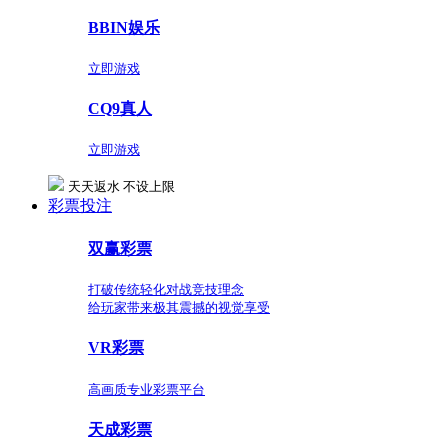
BBIN娱乐
立即游戏
CQ9真人
立即游戏
天天返水 不设上限
彩票投注
双赢彩票
打破传统轻化对战竞技理念
给玩家带来极其震撼的视觉享受
VR彩票
高画质专业彩票平台
天成彩票