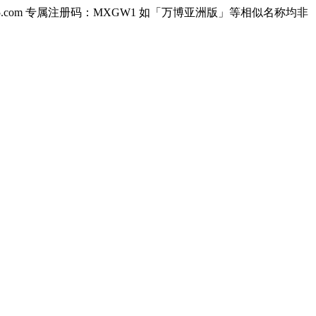
e55.com 专属注册码：MXGW1 如「万博亚洲版」等相似名称均非