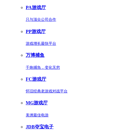
PA游戏厅
只与顶尖公司合作
PP游戏厅
游戏增长最快平台
万博捕鱼
千炮捕魚，变化无穷
FC游戏厅
怀旧经典老游戏对战平台
MG游戏厅
美洲最佳电游
JDB夺宝电子