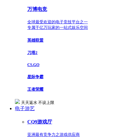
万博电竞
全球最受欢迎的电子竞技平台之一
专属于亿万玩家的一站式娱乐空间
英雄联盟
刀塔2
CS.GO
星际争霸
王者荣耀
天天返水 不设上限
电子游艺
CQ9游戏厅
亚洲最有竞争力之游戏供应商